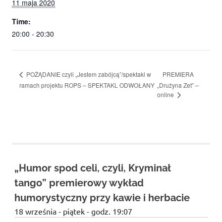
11 maja 2020
Time:
20:00 - 20:30
PREMIERA
POŻĄDANIE czyli „Jestem zabójcą”/spektakl w
ramach projektu ROPS – SPEKTAKL ODWOŁANY
„Drużyna Zet” –
online
„Humor spod celi, czyli, Kryminał
tango” premierowy wykład
humorystyczny przy kawie i herbacie
18 września - piątek - godz. 19:07