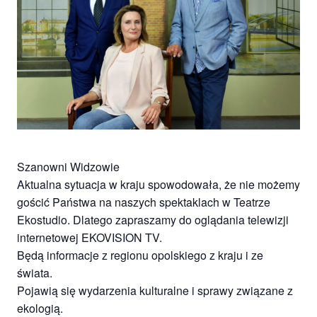
Studio
zaprasza
widzów
na
spektakle,
wernisaże,
pokazy
filmów.
Opole
teatr.
Szanowni Widzowie
Aktualna sytuacja w kraju spowodowała, że nie możemy
gościć Państwa na naszych spektaklach w Teatrze
Ekostudio. Dlatego zapraszamy do oglądania telewizji
internetowej EKOVISION TV.
Będą informacje z regionu opolskiego z kraju i ze
świata.
Pojawią się wydarzenia kulturalne i sprawy związane z
ekologią.