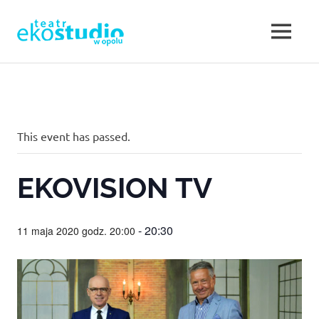
Teatr
MENU
Teatr
EKOSTUDIO
Opole.
Skip
Teatr
to
w
Ekostudio
content
w
Opolu.
Opolu
This event has passed.
Teatr
otwarty
–
na
EKOVISION TV
nowe
Teatr
działania,
poszukujący,
-
20:30
11 maja 2020 godz. 20:00
w
ale
jednocześnie
sięgający
Opolu.
do
klasyki.
Eko