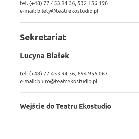
tel. (+48) 77 453 94 36, 532 156 198
zaprasza
e-mail: bilety@teatrekostudio.pl
widzów
na
spektakle,
wernisaże,
Sekretariat
pokazy
filmów.
Opole
Lucyna Białek
teatr.
tel. (+48) 77 453 94 36, 694 956 067
e-mail: biuro@teatrekostudio.pl
Wejście do Teatru Ekostudio