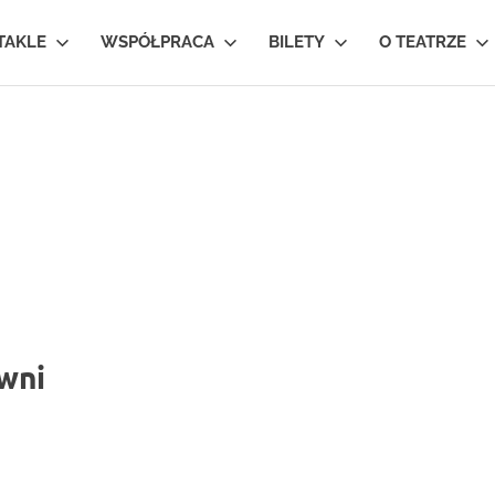
TAKLE
WSPÓŁPRACA
BILETY
O TEATRZE
wni