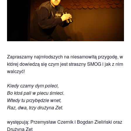
Studio
zaprasza
widzów
na
spektakle,
wernisaże,
pokazy
filmów.
Opole
Zapraszamy najmłodszych na niesamowitą przygodę, w
teatr.
której dowiedzą się czym jest straszny SMOG i jak z nim
walczyć!
Kiedy czarny dym poleci,
Bo ktoś pali w piecu śmieci.
Wtedy tu przybędzie wnet,
Raz, dwa, trzy drużyna Zet.
występują: Przemysław Czernik i Bogdan Zieliński oraz
Drużyna Zet