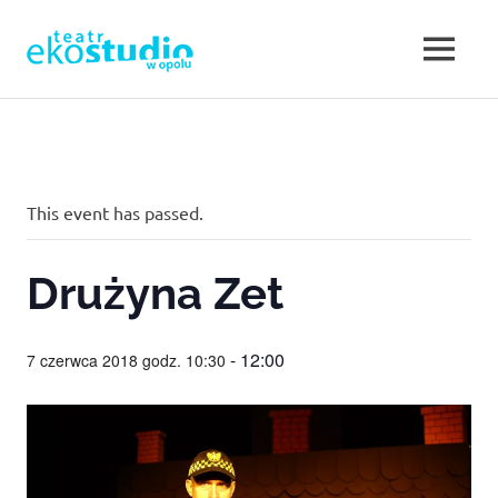
Teatr
MENU
Teatr
EKOSTUDIO
Opole.
Skip
Teatr
to
w
Ekostudio
content
w
Opolu.
Opolu
This event has passed.
Teatr
otwarty
–
na
Drużyna Zet
nowe
Teatr
działania,
poszukujący,
-
12:00
7 czerwca 2018 godz. 10:30
w
ale
jednocześnie
sięgający
Opolu.
do
klasyki.
Eko