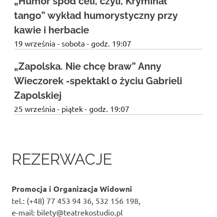
„Humor spod celi, czyli, Kryminał
tango” wykład humorystyczny przy
kawie i herbacie
19 września - sobota - godz. 19:07
„Zapolska. Nie chcę braw” Anny
Wieczorek -spektakl o życiu Gabrieli
Zapolskiej
25 września - piątek - godz. 19:07
REZERWACJE
Promocja i Organizacja Widowni
tel.: (+48) 77 453 94 36, 532 156 198,
e-mail: bilety@teatrekostudio.pl