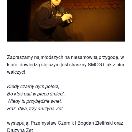
Studio
zaprasza
widzów
na
spektakle,
wernisaże,
pokazy
filmów.
Opole
Zapraszamy najmłodszych na niesamowitą przygodę, w
teatr.
której dowiedzą się czym jest straszny SMOG i jak z nim
walczyć!
Kiedy czarny dym poleci,
Bo ktoś pali w piecu śmieci.
Wtedy tu przybędzie wnet,
Raz, dwa, trzy drużyna Zet.
występują: Przemysław Czernik i Bogdan Zieliński oraz
Drużyna Zet