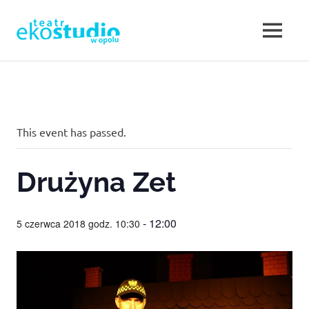
Teatr
MENU
Teatr
EKOSTUDIO
Opole.
Skip
Teatr
to
w
Ekostudio
content
w
Opolu.
Opolu
This event has passed.
Teatr
otwarty
–
na
Drużyna Zet
nowe
Teatr
działania,
poszukujący,
-
12:00
5 czerwca 2018 godz. 10:30
w
ale
jednocześnie
sięgający
Opolu.
do
klasyki.
Eko