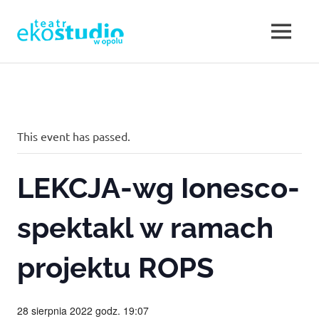
Teatr
MENU
Teatr
EKOSTUDIO
Opole.
Skip
Teatr
to
w
Ekostudio
content
w
Opolu.
Opolu
This event has passed.
Teatr
otwarty
–
na
LEKCJA-wg Ionesco-
nowe
Teatr
działania,
poszukujący,
spektakl w ramach
w
ale
jednocześnie
projektu ROPS
sięgający
Opolu.
do
klasyki.
Eko
28 sierpnia 2022 godz. 19:07