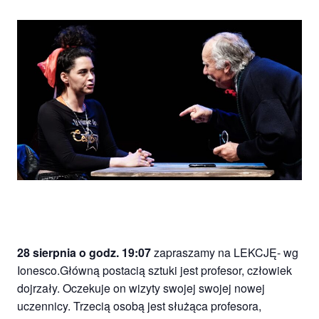
Studio
zaprasza
widzów
na
spektakle,
wernisaże,
pokazy
filmów.
Opole
teatr.
28 sierpnia o godz. 19:07
zapraszamy na LEKCJĘ- wg
Ionesco.Główną postacią sztuki jest profesor, człowiek
dojrzały. Oczekuje on wizyty swojej swojej nowej
uczennicy. Trzecią osobą jest służąca profesora,