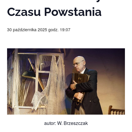
Studio
zaprasza
Czasu Powstania
widzów
na
spektakle,
30 października 2025 godz. 19:07
wernisaże,
pokazy
filmów.
Opole
teatr.
autor: W. Brzeszczak