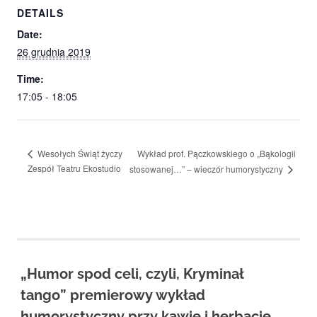
DETAILS
Date:
26 grudnia 2019
Time:
17:05 - 18:05
Wykład prof. Pączkowskiego o „Bąkologii
Wesołych Świąt życzy
Zespół Teatru Ekostudio
stosowanej…” – wieczór humorystyczny
„Humor spod celi, czyli, Kryminał
tango” premierowy wykład
humorystyczny przy kawie i herbacie