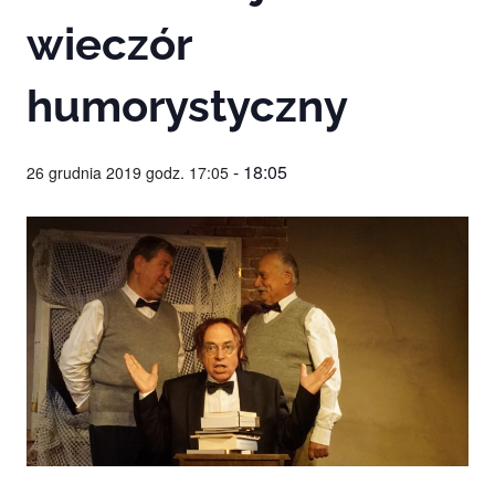
Studio
zaprasza
wieczór
widzów
na
humorystyczny
spektakle,
wernisaże,
pokazy
filmów.
-
18:05
26 grudnia 2019 godz. 17:05
Opole
teatr.