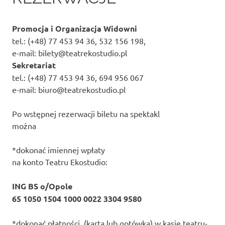
Promocja i Organizacja Widowni
tel.: (+48) 77 453 94 36, 532 156 198,
e-mail: bilety@teatrekostudio.pl
Sekretariat
tel.: (+48) 77 453 94 36, 694 956 067
e-mail: biuro@teatrekostudio.pl
Po wstępnej rezerwacji biletu na spektakl
można
*dokonać imiennej wpłaty
na konto Teatru Ekostudio:
ING BS o/Opole
65 1050 1504 1000 0022 3304 9580
*dokonać płatności (kartą lub gotówką) w kasie teatru-