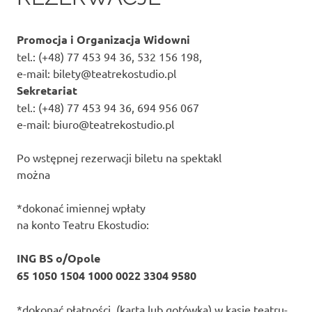
Promocja i Organizacja Widowni
tel.: (+48) 77 453 94 36, 532 156 198,
e-mail: bilety@teatrekostudio.pl
Sekretariat
tel.: (+48) 77 453 94 36, 694 956 067
e-mail: biuro@teatrekostudio.pl
Po wstępnej rezerwacji biletu na spektakl
można
*dokonać imiennej wpłaty
na konto Teatru Ekostudio:
ING BS o/Opole
65 1050 1504 1000 0022 3304 9580
*dokonać płatności (kartą lub gotówką) w kasie teatru-