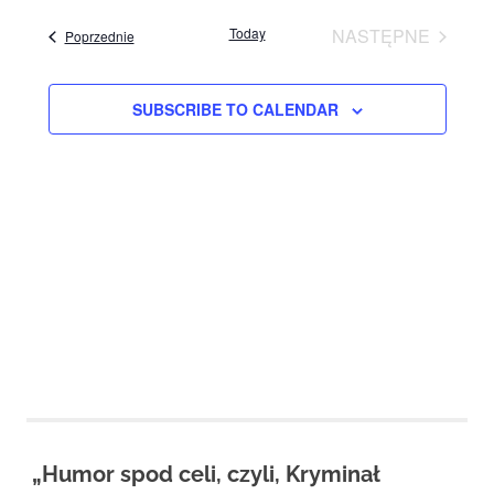
View
Studio
Navig
date.
zaprasza
Today
NASTĘPNE
Events
Poprzednie
Navig
widzów
EVENTS
na
spektakle,
SUBSCRIBE TO CALENDAR
wernisaże,
pokazy
filmów.
Opole
teatr.
„Humor spod celi, czyli, Kryminał