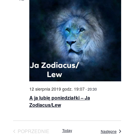
Studio
zaprasza
widzów
na
spektakle,
wernisaże,
pokazy
filmów.
Opole
teatr.
12 sierpnia 2019 godz. 19:07
-
20:30
A ja lubię poniedziałki – Ja
Zodiacus/Lew
POPRZEDNIE
Today
Events
Następne