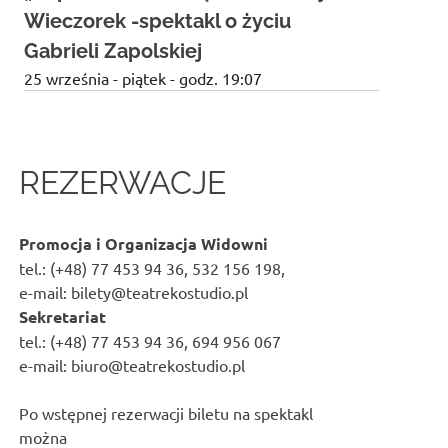
n
Wieczorek -spektakl o życiu
n
Gabrieli Zapolskiej
25 września - piątek - godz. 19:07
REZERWACJE
Promocja i Organizacja Widowni
tel.: (+48) 77 453 94 36, 532 156 198,
e-mail: bilety@teatrekostudio.pl
Sekretariat
tel.: (+48) 77 453 94 36, 694 956 067
e-mail: biuro@teatrekostudio.pl
Po wstępnej rezerwacji biletu na spektakl
można