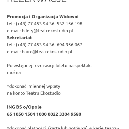
Promocja i Organizacja Widowni
tel.: (+48) 77 453 94 36, 532 156 198,
e-mail: bilety@teatrekostudio.pl
Sekretariat
tel.: (+48) 77 453 94 36, 694 956 067
e-mail: biuro@teatrekostudio.pl
Po wstępnej rezerwacji biletu na spektakl
można
*dokonać imiennej wpłaty
na konto Teatru Ekostudio:
ING BS o/Opole
65 1050 1504 1000 0022 3304 9580
*dokonać płatności (kartą lub gotówką) w kasie teatru-