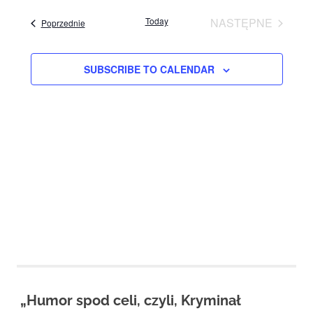
View
Studio
Navig
date.
zaprasza
Today
NASTĘPNE
Events
Poprzednie
Navig
widzów
EVENTS
na
spektakle,
SUBSCRIBE TO CALENDAR
wernisaże,
pokazy
filmów.
Opole
teatr.
„Humor spod celi, czyli, Kryminał