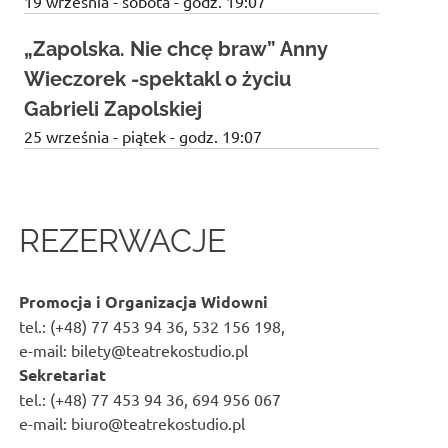
19 września - sobota - godz. 19:07
„Zapolska. Nie chcę braw” Anny
n
Wieczorek -spektakl o życiu
n
Gabrieli Zapolskiej
25 września - piątek - godz. 19:07
REZERWACJE
Promocja i Organizacja Widowni
tel.: (+48) 77 453 94 36, 532 156 198,
e-mail: bilety@teatrekostudio.pl
Sekretariat
tel.: (+48) 77 453 94 36, 694 956 067
e-mail: biuro@teatrekostudio.pl