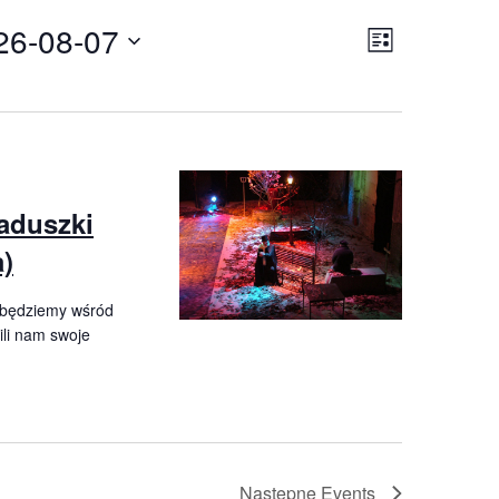
26-08-07
Event
Views
LIST
Views
Navigatio
Navigatio
aduszki
)
 będziemy wśród
wili nam swoje
Następne
Events