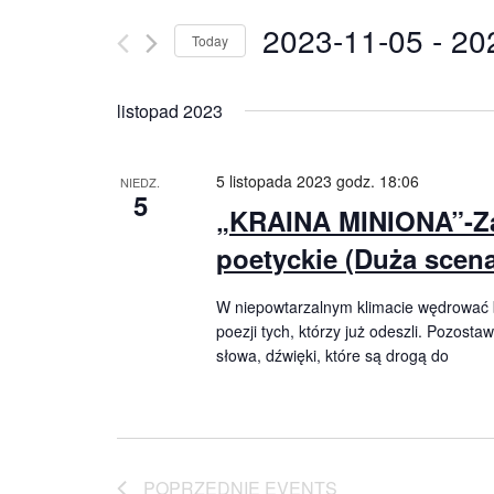
zaprasza
2023-11-05
 - 
20
Today
widzów
na
Select
spektakle,
date.
listopad 2023
wernisaże,
pokazy
filmów.
5 listopada 2023 godz. 18:06
Opole
NIEDZ.
5
teatr.
„KRAINA MINIONA”-Z
poetyckie (Duża scena
W niepowtarzalnym klimacie wędrować
poezji tych, którzy już odeszli. Pozosta
słowa, dźwięki, które są drogą do
POPRZEDNIE
EVENTS