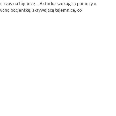
dzi czas na hipnozę…Aktorka szukająca pomocy u
waną pacjentką, skrywającą tajemnicę, co