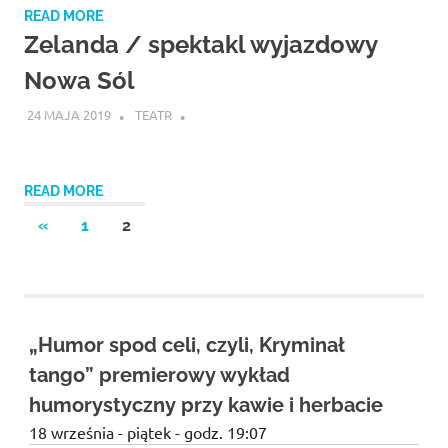
READ MORE
Zelanda / spektakl wyjazdowy
Nowa Sól
24 MAJA 2019
TEATR
READ MORE
Stronicowanie
PREVIOUS
«
1
2
POSTS
wpisów
„Humor spod celi, czyli, Kryminał
tango” premierowy wykład
humorystyczny przy kawie i herbacie
18 września - piątek - godz. 19:07