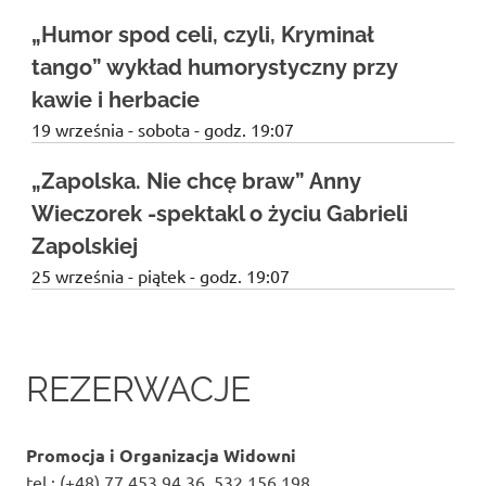
„Humor spod celi, czyli, Kryminał
tango” wykład humorystyczny przy
kawie i herbacie
19 września - sobota - godz. 19:07
„Zapolska. Nie chcę braw” Anny
Wieczorek -spektakl o życiu Gabrieli
Zapolskiej
25 września - piątek - godz. 19:07
REZERWACJE
Promocja i Organizacja Widowni
tel.: (+48) 77 453 94 36, 532 156 198,