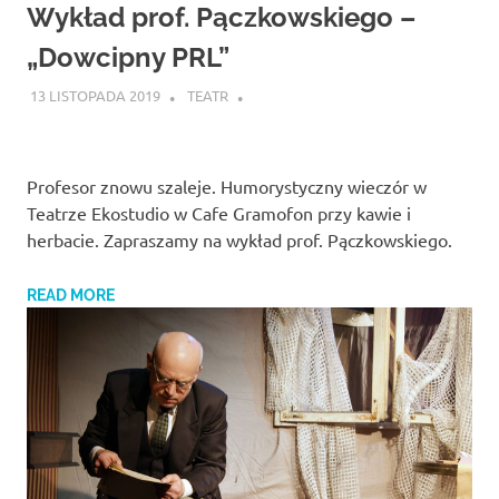
Studio
Wykład prof. Pączkowskiego –
zaprasza
widzów
„Dowcipny PRL”
na
13 LISTOPADA 2019
TEATR
spektakle,
wernisaże,
pokazy
filmów.
Profesor znowu szaleje. Humorystyczny wieczór w
Opole
Teatrze Ekostudio w Cafe Gramofon przy kawie i
teatr.
herbacie. Zapraszamy na wykład prof. Pączkowskiego.
READ MORE