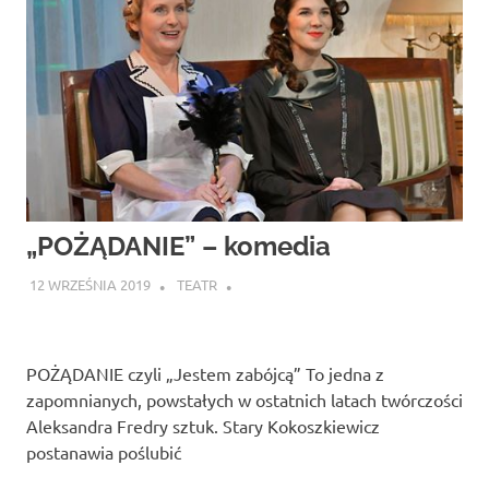
„POŻĄDANIE” – komedia
12 WRZEŚNIA 2019
TEATR
POŻĄDANIE czyli „Jestem zabójcą” To jedna z
zapomnianych, powstałych w ostatnich latach twórczości
Aleksandra Fredry sztuk. Stary Kokoszkiewicz
postanawia poślubić