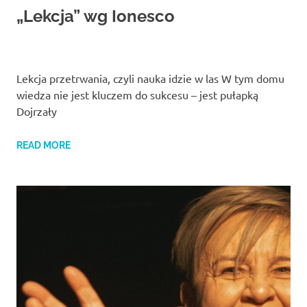
Studio
„Lekcja” wg Ionesco
zaprasza
widzów
na
spektakle,
wernisaże,
Lekcja przetrwania, czyli nauka idzie w las W tym domu
pokazy
wiedza nie jest kluczem do sukcesu – jest pułapką
filmów.
Dojrzały
Opole
teatr.
READ MORE