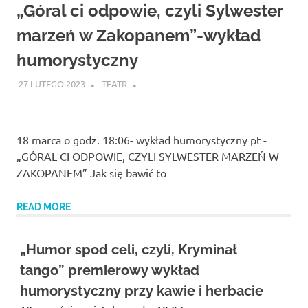
Studio
„Góral ci odpowie, czyli Sylwester
zaprasza
widzów
marzeń w Zakopanem”-wykład
na
humorystyczny
spektakle,
wernisaże,
27 LUTEGO 2023
TEATR
pokazy
filmów.
Opole
teatr.
18 marca o godz. 18:06- wykład humorystyczny pt -
„GÓRAL CI ODPOWIE, CZYLI SYLWESTER MARZEŃ W
ZAKOPANEM” Jak się bawić to
READ MORE
„Humor spod celi, czyli, Kryminał
tango” premierowy wykład
humorystyczny przy kawie i herbacie