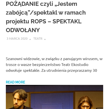
Studio
POŻĄDANIE czyli „Jestem
zaprasza
widzów
zabójcą”/spektakl w ramach
na
projektu ROPS – SPEKTAKL
spektakle,
wernisaże,
ODWOŁANY
pokazy
filmów.
3 MARCA 2020
TEATR
Opole
teatr.
Szanowni widzowie, w związku z panującym wirusem, w
trosce o wasze bezpieczeństwo Teatr Ekostudio
odwołuje spektakle. Za utrudnienia przepraszamy 30
READ MORE