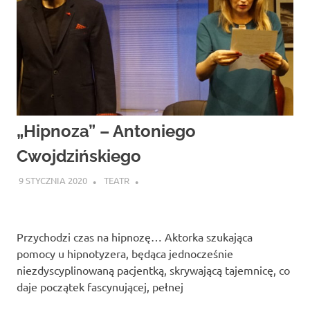
„Hipnoza” – Antoniego
Cwojdzińskiego
9 STYCZNIA 2020
TEATR
Przychodzi czas na hipnozę… Aktorka szukająca
pomocy u hipnotyzera, będąca jednocześnie
niezdyscyplinowaną pacjentką, skrywającą tajemnicę, co
daje początek fascynującej, pełnej