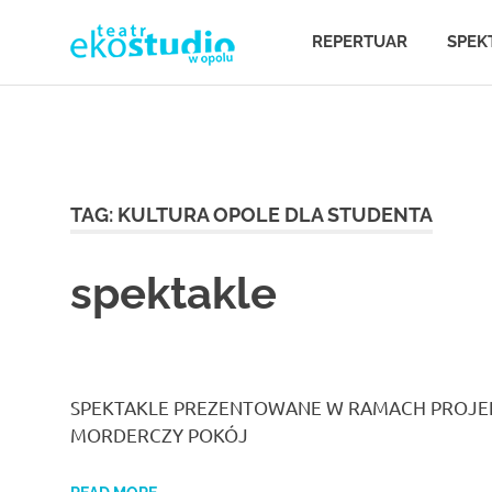
Teatr
REPERTUAR
SPEK
Teatr
EKOSTUDIO
Opole.
Teatr
Ekostudio
Skip
w
w
to
Opolu.
content
TAG:
KULTURA OPOLE DLA STUDENTA
Teatr
Opolu
otwarty
na
spektakle
nowe
–
działania,
poszukujący,
Teatr
ale
jednocześnie
sięgający
SPEKTAKLE PREZENTOWANE W RAMACH PROJEKTU 
w
do
MORDERCZY POKÓJ
klasyki.
Eko
Opolu.
Studio