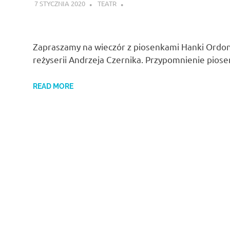
7 STYCZNIA 2020
TEATR
Zapraszamy na wieczór z piosenkami Hanki Ordon
reżyserii Andrzeja Czernika. Przypomnienie pio
READ MORE