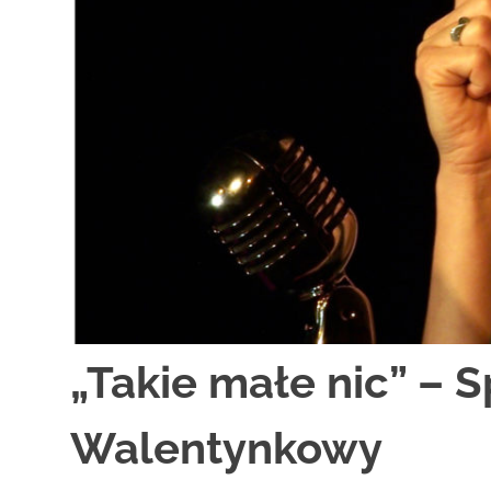
zaprasza
widzów
na
spektakle,
wernisaże,
pokazy
filmów.
Opole
teatr.
„Takie małe nic” – 
Walentynkowy