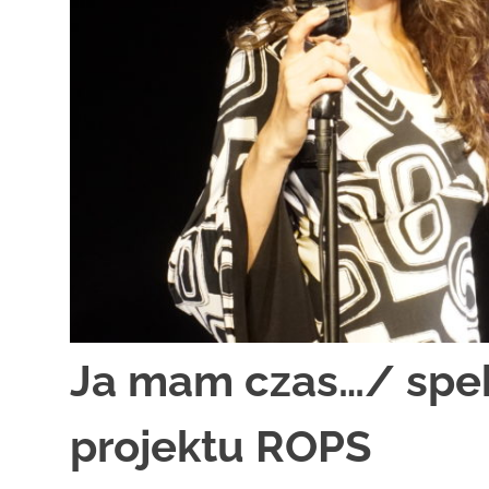
zaprasza
widzów
na
spektakle,
wernisaże,
pokazy
filmów.
Opole
teatr.
Ja mam czas…/ spe
projektu ROPS