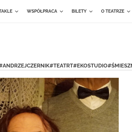
TAKLE
WSPÓŁPRACA
BILETY
O TEATRZE
ANDRZEJCZERNIK#TEATRT#EKOSTUDIO#ŚMIESZ