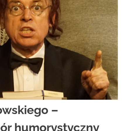
owskiego –
zór humorystyczny