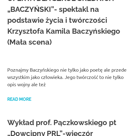
Studio
zaprasza
„BACZYŃSKI”- spektakl na
widzów
podstawie życia i twórczości
na
spektakle,
Krzysztofa Kamila Baczyńskiego
wernisaże,
pokazy
(Mała scena)
filmów.
Opole
teatr.
Poznajmy Baczyńskiego nie tylko jako poetę ale przede
wszystkim jako człowieka. Jego twórczość to nie tylko
opis wojny ale też
READ MORE
Wykład prof. Pączkowskiego pt
„Dowcipny PRL”-wieczór