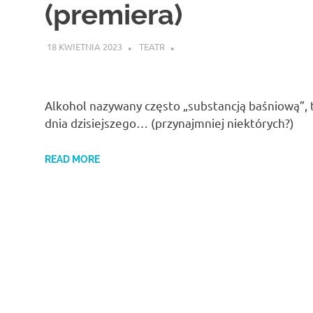
(premiera)
18 KWIETNIA 2023
TEATR
Alkohol nazywany często „substancją baśniową”, t
dnia dzisiejszego… (przynajmniej niektórych?)
READ MORE