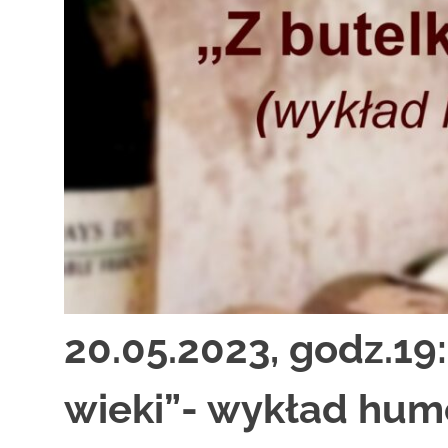
zaprasza
widzów
na
spektakle,
wernisaże,
pokazy
filmów.
Opole
teatr.
20.05.2023, godz.19
wieki”- wykład hum