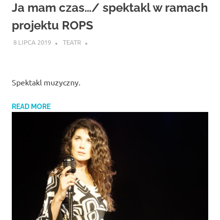
Studio
Ja mam czas…/ spektakl w ramach
zaprasza
widzów
projektu ROPS
na
8 LIPCA 2019
TEATR
spektakle,
wernisaże,
pokazy
filmów.
Spektakl muzyczny.
Opole
teatr.
READ MORE