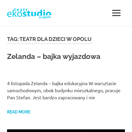
Teatr
MENU
Teatr
EKOSTUDIO
Opole.
Skip
Teatr
to
TAG:
TEATR DLA DZIECI W OPOLU
w
Ekostudio
content
w
Opolu.
Opolu
Zelanda – bajka wyjazdowa
Teatr
otwarty
–
na
nowe
Teatr
4 listopada Zelanda – bajka edukacyjna W warsztacie
działania,
poszukujący,
samochodowym, obok budynku mieszkalnego, pracuje
w
ale
Pan Stefan. Jest bardzo zapracowany i nie
jednocześnie
sięgający
Opolu.
READ MORE
do
klasyki.
Eko