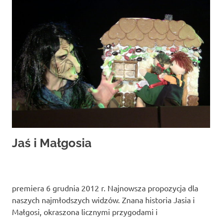
Studio
zaprasza
widzów
na
spektakle,
wernisaże,
pokazy
filmów.
Opole
teatr.
Jaś i Małgosia
premiera 6 grudnia 2012 r. Najnowsza propozycja dla
naszych najmłodszych widzów. Znana historia Jasia i
Małgosi, okraszona licznymi przygodami i