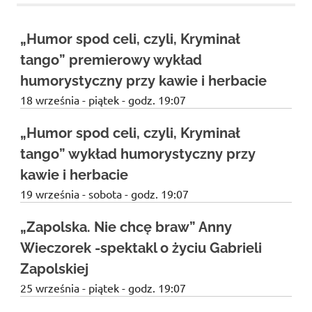
Studio
zaprasza
widzów
„Humor spod celi, czyli, Kryminał
na
tango” premierowy wykład
spektakle,
wernisaże,
humorystyczny przy kawie i herbacie
pokazy
18 września - piątek - godz. 19:07
filmów.
Opole
„Humor spod celi, czyli, Kryminał
teatr.
tango” wykład humorystyczny przy
kawie i herbacie
19 września - sobota - godz. 19:07
„Zapolska. Nie chcę braw” Anny
Wieczorek -spektakl o życiu Gabrieli
Zapolskiej
25 września - piątek - godz. 19:07