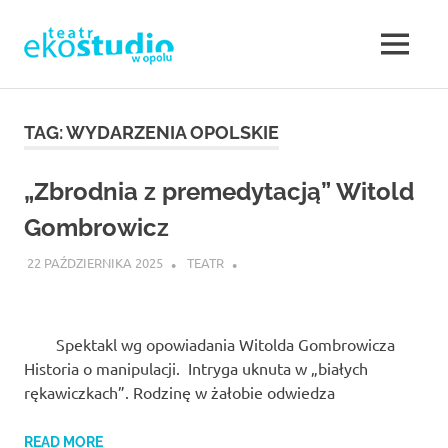
Teatr
MENU
Teatr
EKOSTUDIO
Opole.
Skip
Teatr
to
TAG:
WYDARZENIA OPOLSKIE
w
Ekostudio
content
w
Opolu.
Opolu
„Zbrodnia z premedytacją” Witold
Teatr
otwarty
Gombrowicz
–
na
22 PAŹDZIERNIKA 2025
TEATR
nowe
Teatr
działania,
poszukujący,
w
ale
Spektakl wg opowiadania Witolda Gombrowicza
jednocześnie
Historia o manipulacji. Intryga uknuta w „białych
sięgający
Opolu.
do
rękawiczkach”. Rodzinę w żałobie odwiedza
klasyki.
Eko
READ MORE