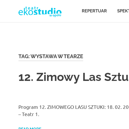
Teatr
REPERTUAR
SPEK
Teatr
EKOSTUDIO
Opole.
Teatr
Ekostudio
Skip
w
w
to
Opolu.
content
TAG:
WYSTAWA W TEARZE
Teatr
Opolu
otwarty
na
12. Zimowy Las Sztu
nowe
–
działania,
poszukujący,
Teatr
ale
jednocześnie
sięgający
Program 12. ZIMOWEGO LASU SZTUKI: 18. 02. 2019
w
do
– Teatr 1.
klasyki.
Eko
Opolu.
Studio