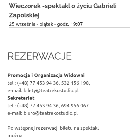
Wieczorek -spektakl o życiu Gabrieli
wydarzenie
plenerowe
Zapolskiej
z
25 września - piątek - godz. 19:07
dzieckiem
do teatru
REZERWACJE
Promocja i Organizacja Widowni
tel.: (+48) 77 453 94 36, 532 156 198,
e-mail: bilety@teatrekostudio.pl
Sekretariat
tel.: (+48) 77 453 94 36, 694 956 067
e-mail: biuro@teatrekostudio.pl
Po wstępnej rezerwacji biletu na spektakl
można