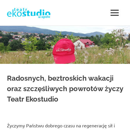
Teatr
MENU
Teatr
EKOSTUDIO
Opole.
Skip
Teatr
to
w
Ekostudio
content
w
Opolu.
Opolu
Teatr
otwarty
–
na
nowe
Radosnych, beztroskich wakacji
Teatr
działania,
oraz szczęśliwych powrotów życzy
poszukujący,
w
ale
Teatr Ekostudio
jednocześnie
sięgający
Opolu.
do
klasyki.
Eko
Życzymy Państwu dobrego czasu na regenerację sił i