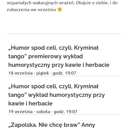
Studio
wspaniałych wakacyjnych wrażeń. Dbajcie o siebie. i do
zaprasza
zobaczenia we wrześniu
widzów
na
bilety
spektakle,
wernisaże,
do
pokazy
teatru
filmów.
dzieje
„Humor spod celi, czyli, Kryminał
Opole
sie w
teatr.
tango” premierowy wykład
Opolu
humorystyczny przy kawie i herbacie
opolski
18 września - piątek - godz. 19:07
teatr
teatr
„Humor spod celi, czyli, Kryminał
teatr
tango” wykład humorystyczny przy
opole
kawie i herbacie
teatr w
muzeum
19 września - sobota - godz. 19:07
w
„Zapolska. Nie chcę braw” Anny
Opolu