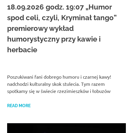
Studio
18.09.2026 godz. 19:07 „Humor
zaprasza
widzów
spod celi, czyli, Kryminał tango”
na
spektakle,
premierowy wykład
wernisaże,
humorystyczny przy kawie i
pokazy
filmów.
herbacie
Opole
teatr.
Poszukiwani fani dobrego humoru i czarnej kawy!
nadchodzi kulturalny skok stulecia. Tym razem
spotkamy się w świecie rzezimieszków i łobuzów
READ MORE