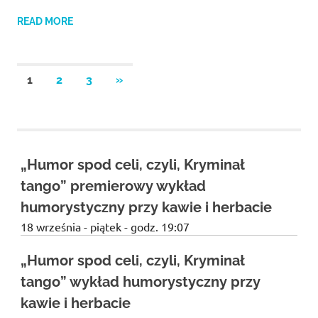
READ MORE
Stronicowanie
NEXT
1
2
3
»
POSTS
wpisów
„Humor spod celi, czyli, Kryminał
tango” premierowy wykład
humorystyczny przy kawie i herbacie
18 września - piątek - godz. 19:07
„Humor spod celi, czyli, Kryminał
tango” wykład humorystyczny przy
kawie i herbacie