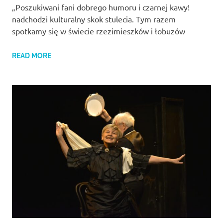
„Poszukiwani fani dobrego humoru i czarnej kawy!
nadchodzi kulturalny skok stulecia. Tym razem
spotkamy się w świecie rzezimieszków i łobuzów
READ MORE