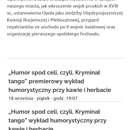
Studio
naszego miasta, jak wkroczenie wojsk pruskich w XVIII
zaprasza
w., ustanowienia Opola jako siedziby Międzysojuszniczej
widzów
Komisji Rozjemczej i Plebiscytowej, przyjazd
na
spektakle,
repatriantów ze wschodu po II wojnie światowej oraz
wernisaże,
organizację pierwszego opolskiego festiwalu.
pokazy
filmów.
bilaty
Opole
na
teatr.
spektakl
parada
„Humor spod celi, czyli, Kryminał
historyczna
tango” premierowy wykład
Opole
humorystyczny przy kawie i herbacie
przedstawienie
18 września - piątek - godz. 19:07
przedstawienie
plenerowe
„Humor spod celi, czyli, Kryminał
teatr
miejski
tango” wykład humorystyczny przy
teatr
kawie i herbacie