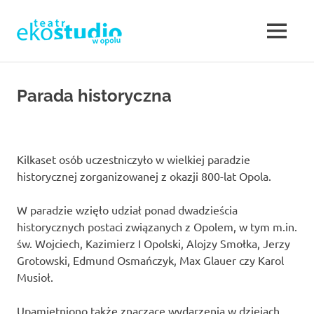
Teatr
MENU
Teatr
EKOSTUDIO
Opole.
Skip
Teatr
to
Parada historyczna
w
Ekostudio
content
w
Opolu.
Opolu
Teatr
otwarty
Kilkaset osób uczestniczyło w wielkiej paradzie
–
na
historycznej zorganizowanej z okazji 800-lat Opola.
nowe
Teatr
działania,
W paradzie wzięło udział ponad dwadzieścia
poszukujący,
historycznych postaci związanych z Opolem, w tym m.in.
w
ale
św. Wojciech, Kazimierz I Opolski, Alojzy Smołka, Jerzy
jednocześnie
sięgający
Grotowski, Edmund Osmańczyk, Max Glauer czy Karol
Opolu.
do
Musioł.
klasyki.
Eko
Upamiętniono także znaczące wydarzenia w dziejach