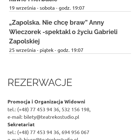
w
19 września - sobota - godz. 19:07
opolu
teatru
„Zapolska. Nie chcę braw” Anny
Wieczorek -spektakl o życiu Gabrieli
Zapolskiej
25 września - piątek - godz. 19:07
REZERWACJE
Promocja i Organizacja Widowni
tel.: (+48) 77 453 94 36, 532 156 198,
e-mail: bilety@teatrekostudio.pl
Sekretariat
tel.: (+48) 77 453 94 36, 694 956 067
e-mail: biuro@teatrekostudio.pl