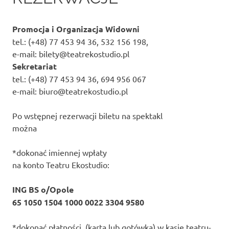
Promocja i Organizacja Widowni
tel.: (+48) 77 453 94 36, 532 156 198,
e-mail: bilety@teatrekostudio.pl
Sekretariat
tel.: (+48) 77 453 94 36, 694 956 067
e-mail: biuro@teatrekostudio.pl
Po wstępnej rezerwacji biletu na spektakl
można
*dokonać imiennej wpłaty
na konto Teatru Ekostudio:
ING BS o/Opole
65 1050 1504 1000 0022 3304 9580
*dokonać płatności (kartą lub gotówką) w kasie teatru-