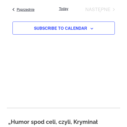
View
Studio
Navig
date.
zaprasza
Today
NASTĘPNE
Events
Poprzednie
Navig
widzów
EVENTS
na
spektakle,
SUBSCRIBE TO CALENDAR
wernisaże,
pokazy
filmów.
Opole
teatr.
„Humor spod celi, czyli, Kryminał