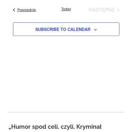
View
Studio
Navig
date.
zaprasza
Today
NASTĘPNE
Events
Poprzednie
Navig
widzów
EVENTS
na
spektakle,
SUBSCRIBE TO CALENDAR
wernisaże,
pokazy
filmów.
Opole
teatr.
„Humor spod celi, czyli, Kryminał