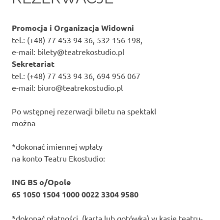
Promocja i Organizacja Widowni
tel.: (+48) 77 453 94 36, 532 156 198,
e-mail: bilety@teatrekostudio.pl
Sekretariat
tel.: (+48) 77 453 94 36, 694 956 067
e-mail: biuro@teatrekostudio.pl
Po wstępnej rezerwacji biletu na spektakl
można
*dokonać imiennej wpłaty
na konto Teatru Ekostudio:
ING BS o/Opole
65 1050 1504 1000 0022 3304 9580
*dokonać płatności (kartą lub gotówką) w kasie teatru-