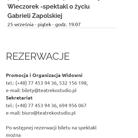
n
Wieczorek -spektakl o życiu
n
Gabrieli Zapolskiej
25 września - piątek - godz. 19:07
REZERWACJE
Promocja i Organizacja Widowni
tel.: (+48) 77 453 94 36, 532 156 198,
e-mail: bilety@teatrekostudio.pl
Sekretariat
tel.: (+48) 77 453 94 36, 694 956 067
e-mail: biuro@teatrekostudio.pl
Po wstępnej rezerwacji biletu na spektakl
można