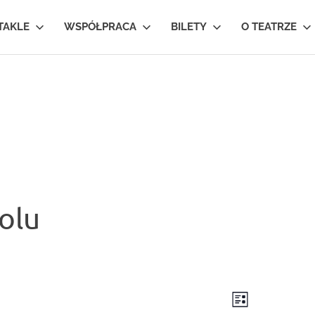
TAKLE
WSPÓŁPRACA
BILETY
O TEATRZE
olu
Event
Views
LIST