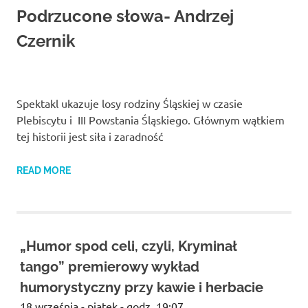
Studio
Podrzucone słowa- Andrzej
zaprasza
widzów
Czernik
na
spektakle,
wernisaże,
pokazy
Spektakl ukazuje losy rodziny Śląskiej w czasie
filmów.
Opole
Plebiscytu i III Powstania Śląskiego. Głównym wątkiem
teatr.
tej historii jest siła i zaradność
READ MORE
„Humor spod celi, czyli, Kryminał
tango” premierowy wykład
humorystyczny przy kawie i herbacie
18 września - piątek - godz. 19:07