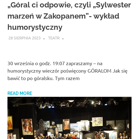
Studio
„Góral ci odpowie, czyli „Sylwester
zaprasza
widzów
marzeń w Zakopanem”- wykład
na
humorystyczny
spektakle,
wernisaże,
28 SIERPNIA 2023
TEATR
pokazy
filmów.
Opole
teatr.
30 września o godz. 19:07 zapraszamy – na
humorystyczny wieczór poświęcony GÓRALOM Jak się
bawić to po góralsku. Tym razem
READ MORE