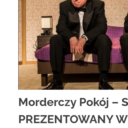
zaprasza
widzów
na
spektakle,
wernisaże,
pokazy
filmów.
Opole
teatr.
Morderczy Pokój –
PREZENTOWANY W