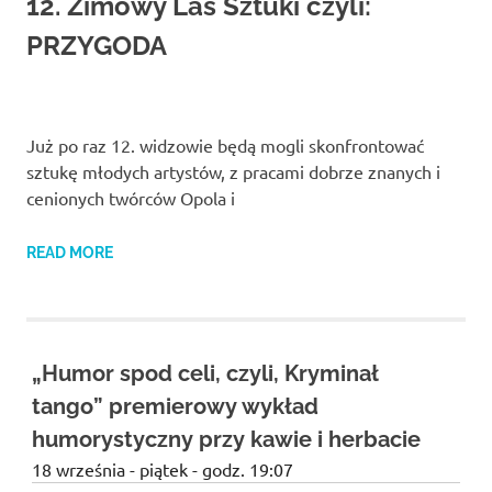
12. Zimowy Las Sztuki czyli:
Studio
zaprasza
PRZYGODA
widzów
na
spektakle,
wernisaże,
pokazy
Już po raz 12. widzowie będą mogli skonfrontować
filmów.
sztukę młodych artystów, z pracami dobrze znanych i
Opole
cenionych twórców Opola i
teatr.
READ MORE
„Humor spod celi, czyli, Kryminał
tango” premierowy wykład
humorystyczny przy kawie i herbacie
18 września - piątek - godz. 19:07