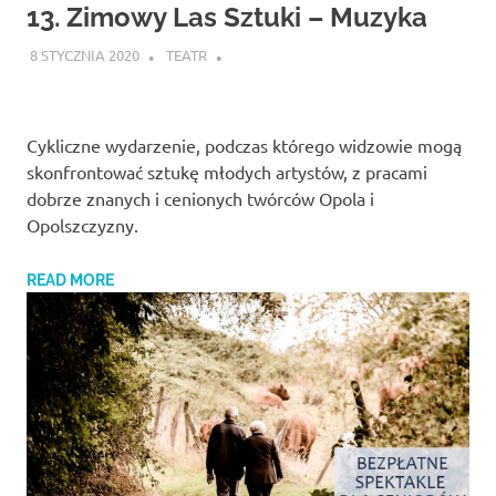
Studio
13. Zimowy Las Sztuki – Muzyka
zaprasza
widzów
8 STYCZNIA 2020
TEATR
na
spektakle,
wernisaże,
pokazy
Cykliczne wydarzenie, podczas którego widzowie mogą
filmów.
skonfrontować sztukę młodych artystów, z pracami
Opole
dobrze znanych i cenionych twórców Opola i
teatr.
Opolszczyzny.
READ MORE