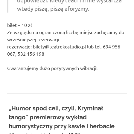
odpowiedzi. Kiedy teatr mi nie wystarcza
wtedy piszę, piszę aforyzmy.
bilet – 10 zł
Ze względu na ograniczoną liczbę miejsc zachęcamy do
wcześniejszej rezerwacji.
rezerwacje: bilety@teatrekostudio.pl lub tel. 694 956
067, 532 156 198
Gwarantujemy dużo pozytywnych wibracji!
bilety
do
teatru
kawiarnia
„Humor spod celi, czyli, Kryminał
Opole
tango” premierowy wykład
kultura
humorystyczny przy kawie i herbacie
Opole