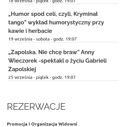
18 września - piątek - godz. 19:07
opolski
teatr
„Humor spod celi, czyli, Kryminał
sztuka
tango” wykład humorystyczny przy
teatr
kawie i herbacie
teatr
opole
19 września - sobota - godz. 19:07
teatr
„Zapolska. Nie chcę braw” Anny
w
opolu
Wieczorek -spektakl o życiu Gabrieli
w
Zapolskiej
Opolu
25 września - piątek - godz. 19:07
w
teatrze
wieczór
autorski
REZERWACJE
Promocja i Organizacja Widowni