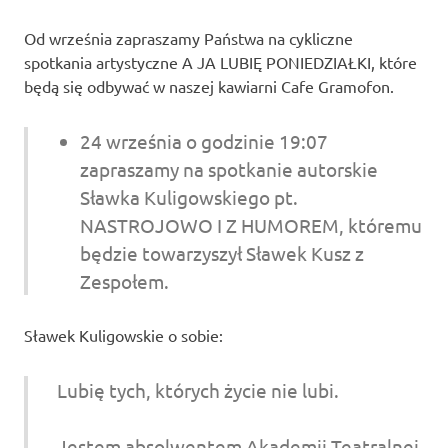
Studio
zaprasza
Od września zapraszamy Państwa na cykliczne
widzów
spotkania artystyczne A JA LUBIĘ PONIEDZIAŁKI, które
na
będą się odbywać w naszej kawiarni Cafe Gramofon.
spektakle,
wernisaże,
pokazy
24 września o godzinie 19:07
filmów.
zapraszamy na spotkanie autorskie
Opole
teatr.
Sławka Kuligowskiego pt.
NASTROJOWO I Z HUMOREM, któremu
będzie towarzyszył Sławek Kusz z
Zespołem.
Sławek Kuligowskie o sobie:
Lubię tych, których życie nie lubi.
Jestem absolwentem Akademii Teatralnej