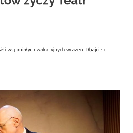
tów życzy Teatr
ł i wspaniałych wakacyjnych wrażeń. Dbajcie o