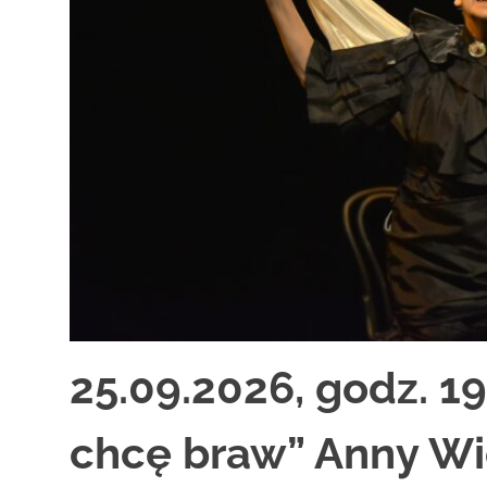
zaprasza
widzów
na
spektakle,
wernisaże,
pokazy
filmów.
Opole
teatr.
25.09.2026, godz. 19
chcę braw” Anny Wi