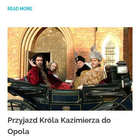
Studio
zaprasza
READ MORE
widzów
na
spektakle,
wernisaże,
pokazy
filmów.
Opole
teatr.
Przyjazd Króla Kazimierza do
Opola