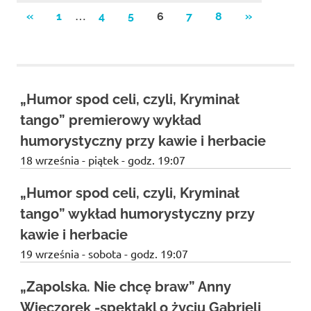
Stronicowanie
…
PREVIOUS
NEXT
«
1
4
5
6
7
8
»
POSTS
POSTS
wpisów
„Humor spod celi, czyli, Kryminał
tango” premierowy wykład
humorystyczny przy kawie i herbacie
18 września - piątek - godz. 19:07
„Humor spod celi, czyli, Kryminał
tango” wykład humorystyczny przy
kawie i herbacie
19 września - sobota - godz. 19:07
„Zapolska. Nie chcę braw” Anny
Wieczorek -spektakl o życiu Gabrieli