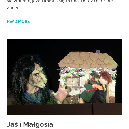
się zmienić, jeżeli komuś się to uda, to też to nic nie
zmieni.
READ MORE
Jaś i Małgosia