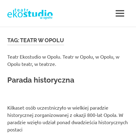
Teatr
MENU
Teatr
EKOSTUDIO
Opole.
Skip
Teatr
to
TAG:
TEATR W OPOLU
w
Ekostudio
content
w
Opolu.
Opolu
Teatr Ekostudio w Opolu. Teatr w Opolu, w Opolu, w
Teatr
Opolu teatr, w teatrze.
otwarty
–
na
Parada historyczna
nowe
Teatr
działania,
poszukujący,
w
ale
jednocześnie
Kilkaset osób uczestniczyło w wielkiej paradzie
sięgający
Opolu.
historycznej zorganizowanej z okazji 800-lat Opola. W
do
paradzie wzięło udział ponad dwadzieścia historycznych
klasyki.
postaci
Eko